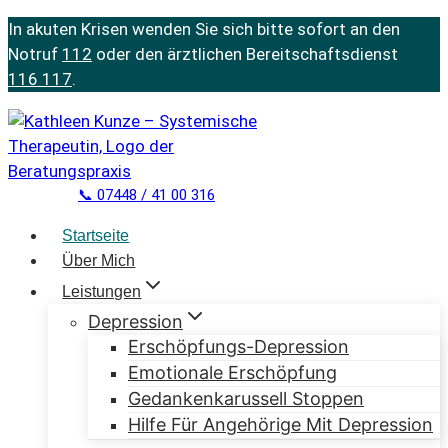
Zum
In akuten Krisen wenden Sie sich bitte sofort an den
Inhalt
Notruf
112
oder den ärztlichen Bereitschaftsdienst
springen
116 117
.
📞 07448 / 41 00 316
Startseite
Über Mich
Leistungen
Depression
Erschöpfungs-Depression
Emotionale Erschöpfung
Gedankenkarussell Stoppen
Hilfe Für Angehörige Mit Depression