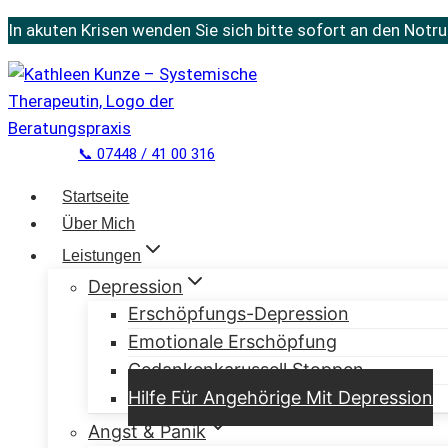
Zum
In akuten Krisen wenden Sie sich bitte sofort an den Notr
Inhalt
springen
📞 07448 / 41 00 316
Startseite
Über Mich
Leistungen
Depression
Erschöpfungs-Depression
Emotionale Erschöpfung
Gedankenkarussell Stoppen
Hilfe Für Angehörige Mit Depression
Angst & Panik