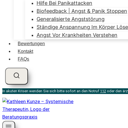
Hilfe Bei Panikattacken
Biofeedback | Angst & Panik Stoppen
Generalisierte Angststörung
Ständige Anspannung Im Körper Lösen
Angst Vor Krankheiten Verstehen
Bewertungen
Kontakt
FAQs
In akuten Krisen wenden Sie sich bitte sofort an den Notruf
112
oder den ärz